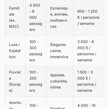
4 000
Famili
Dynamiqu
- 6
600 - 1 200
ale
e, animée,
000
€ / personne
(ex.
multiservi
passag
/ semaine
MSC)
ces
ers
100 -
3 000 - 8
Luxe /
Élégante,
300
000 € /
Expédi
calme,
passag
personne /
tion
immersive
ers
semaine
Fluvial
100 -
1 500 - 3
Apaisée,
e
200
000 € /
culturelle,
(Europ
passag
personne /
intime
e)
ers
semaine
Aventu
100 -
4 000 - 10
re
Sportive,