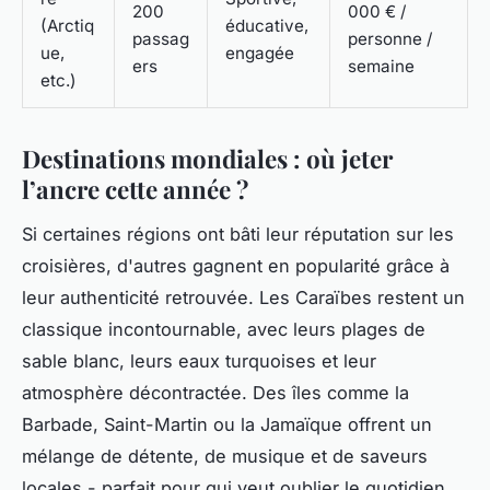
200
000 € /
(Arctiq
éducative,
passag
personne /
ue,
engagée
ers
semaine
etc.)
Destinations mondiales : où jeter
l’ancre cette année ?
Si certaines régions ont bâti leur réputation sur les
croisières, d'autres gagnent en popularité grâce à
leur authenticité retrouvée. Les Caraïbes restent un
classique incontournable, avec leurs plages de
sable blanc, leurs eaux turquoises et leur
atmosphère décontractée. Des îles comme la
Barbade, Saint-Martin ou la Jamaïque offrent un
mélange de détente, de musique et de saveurs
locales - parfait pour qui veut oublier le quotidien