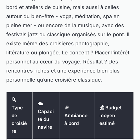
bord et ateliers de cuisine, mais aussi à celles
autour du bien-être - yoga, méditation, spa en
pleine mer - ou encore de la musique, avec des
festivals jazz ou classique organisés sur le pont. Il
existe même des croisières photographie,
littérature ou plongée. Le concept ? Placer l’intérêt
personnel au cœur du voyage. Résultat ? Des
rencontres riches et une expérience bien plus
personnelle qu’une croisière classique.
🔍
🛳️
Type
🎉
💰 Budget
Capaci
de
Ambiance
moyen
té du
croisiè
à bord
estimé
navire
re