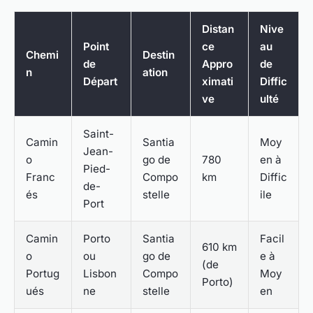
Distan
Nive
Point
ce
au
Chemi
Destin
de
Appro
de
n
ation
Départ
ximati
Diffic
ve
ulté
Saint-
Camin
Santia
Moy
Jean-
o
go de
780
en à
Pied-
Franc
Compo
km
Diffic
de-
és
stelle
ile
Port
Camin
Porto
Santia
Facil
610 km
o
ou
go de
e à
(de
Portug
Lisbon
Compo
Moy
Porto)
ués
ne
stelle
en