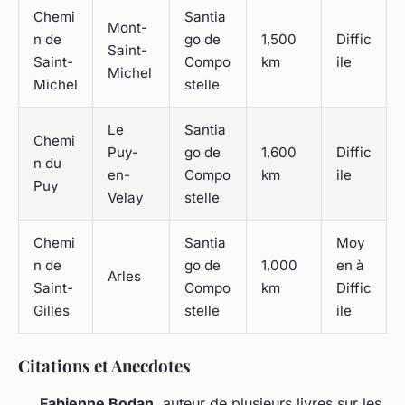
Chemi
Santia
Mont-
n de
go de
1,500
Diffic
Saint-
Saint-
Compo
km
ile
Michel
Michel
stelle
Le
Santia
Chemi
Puy-
go de
1,600
Diffic
n du
en-
Compo
km
ile
Puy
Velay
stelle
Chemi
Santia
Moy
n de
go de
1,000
en à
Arles
Saint-
Compo
km
Diffic
Gilles
stelle
ile
Citations et Anecdotes
Fabienne Bodan
, auteur de plusieurs livres sur les